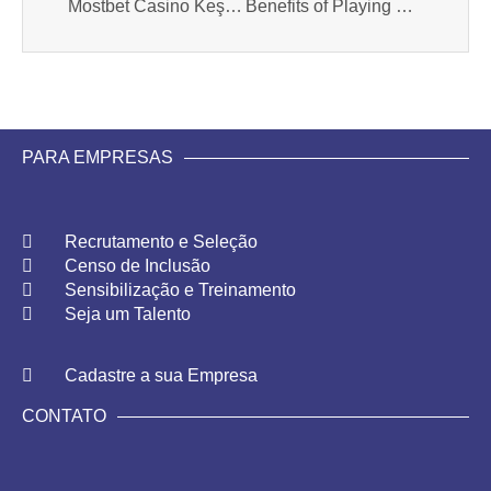
Mostbet Casino Keşfi: Büyük Kazanma ve Akıllı Oynama Tüyoları
Benefits of Playing at an Online Casino Without Time Restrictions
PARA EMPRESAS
Recrutamento e Seleção
Censo de Inclusão
Sensibilização e Treinamento
Seja um Talento
Cadastre a sua Empresa
CONTATO