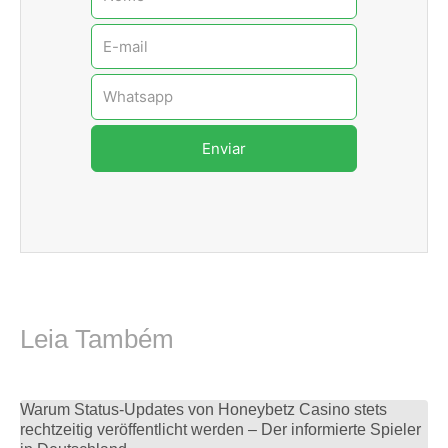
E-
mail
Whatsapp
Enviar
Leia Também
Warum Status-Updates von Honeybetz Casino stets
rechtzeitig veröffentlicht werden – Der informierte Spieler