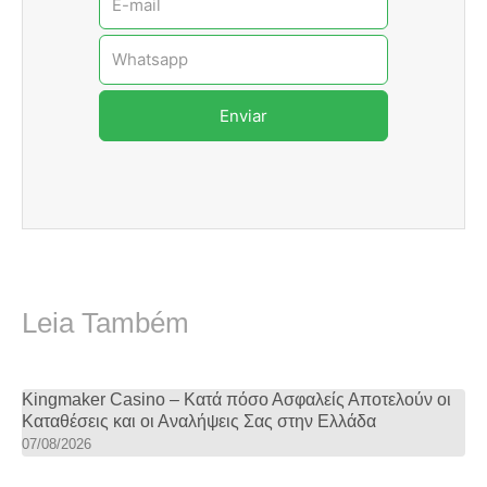
mail
Whatsapp
Enviar
Leia Também
Kingmaker Casino – Κατά πόσο Ασφαλείς Αποτελούν οι
Καταθέσεις και οι Αναλήψεις Σας στην Ελλάδα
07/08/2026