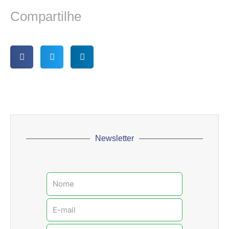
Compartilhe
Newsletter
Nome
E-
mail