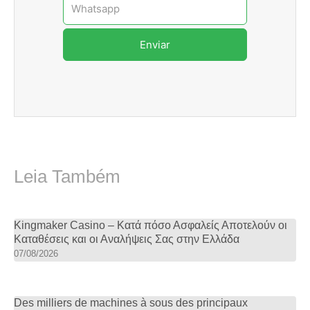
Whatsapp
Enviar
Leia Também
Kingmaker Casino – Κατά πόσο Ασφαλείς Αποτελούν οι
Καταθέσεις και οι Αναλήψεις Σας στην Ελλάδα
07/08/2026
Des milliers de machines à sous des principaux