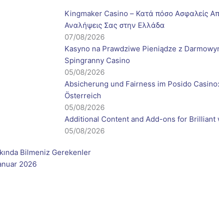
Kingmaker Casino – Κατά πόσο Ασφαλείς Απο
Αναλήψεις Σας στην Ελλάδα
07/08/2026
Kasyno na Prawdziwe Pieniądze z Darmowymi
Spingranny Casino
05/08/2026
Absicherung und Fairness im Posido Casino: 
Österreich
05/08/2026
Additional Content and Add-ons for Brilliant 
05/08/2026
Próximo
kında Bilmeniz Gerekenler
Januar 2026