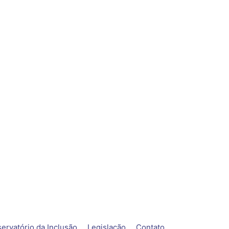
ervatório da Inclusão
Legislação
Contato