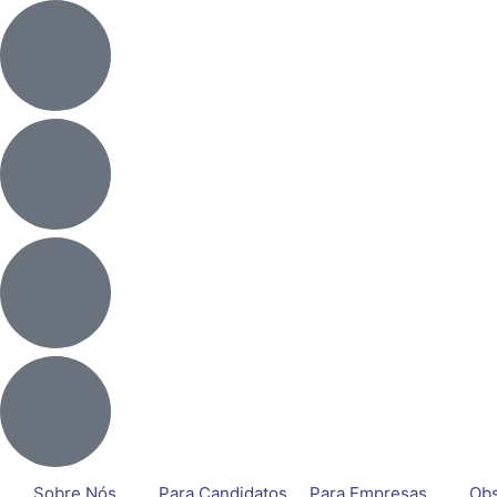
Sobre Nós
Para Candidatos
Para Empresas
Obs