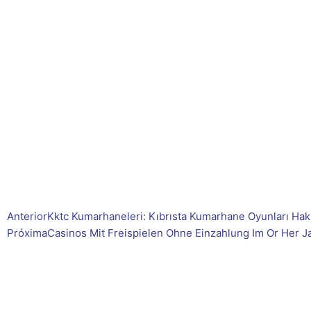
Anterior
Anterior
Kktc Kumarhaneleri: Kıbrısta Kumarhane Oyunları Hak
Próxima
Casinos Mit Freispielen Ohne Einzahlung Im Or Her 