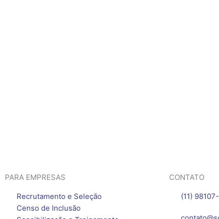
PARA EMPRESAS
CONTATO
Recrutamento e Seleção
(11) 98107
Censo de Inclusão
contato@s