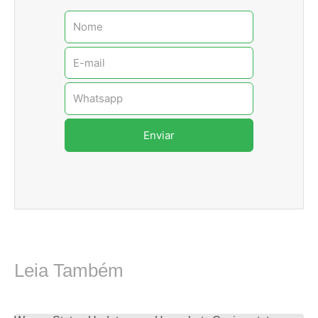
Nome
E-
mail
Whatsapp
Enviar
Leia Também