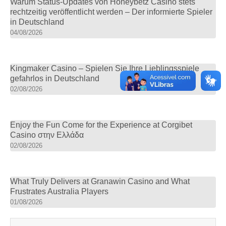
Warum Status-Updates von Honeybetz Casino stets
rechtzeitig veröffentlicht werden – Der informierte Spieler
in Deutschland
04/08/2026
Kingmaker Casino – Spielen Sie Ihre Lieblingsspiele
gefahrlos in Deutschland
02/08/2026
Enjoy the Fun Come for the Experience at Corgibet
Casino στην Ελλάδα
02/08/2026
What Truly Delivers at Granawin Casino and What
Frustrates Australia Players
01/08/2026
Anterior
Próxim