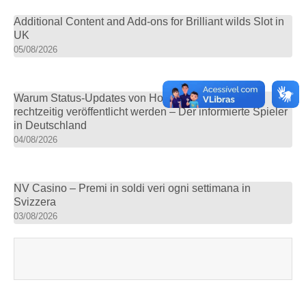
Additional Content and Add-ons for Brilliant wilds Slot in
UK
05/08/2026
Warum Status-Updates von Honeybetz Casino stets
rechtzeitig veröffentlicht werden – Der informierte Spieler
in Deutschland
04/08/2026
NV Casino – Premi in soldi veri ogni settimana in
Svizzera
03/08/2026