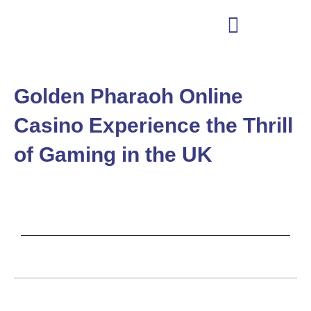
Ir
para
o
conteúdo
Golden Pharaoh Online
Casino Experience the Thrill
of Gaming in the UK