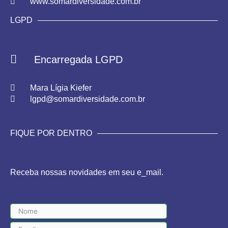
www.somardiversidade.com.br
LGPD
Encarregada LGPD
Mara Lígia Kiefer
lgpd@somardiversidade.com.br
FIQUE POR DENTRO
Receba nossas novidades em seu e_mail.