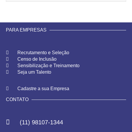
PARA EMPRESAS
Recrutamento e Seleção
Censo de Inclusão
Sensibilização e Treinamento
Seja um Talento
Cadastre a sua Empresa
CONTATO
(11) 98107-1344