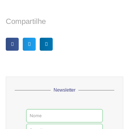
Compartilhe
Newsletter
Nome
E-