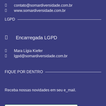
contato@somardiversidade.com.br
www.somardiversidade.com.br
LGPD
Encarregada LGPD
Mara Lígia Kiefer
lgpd@somardiversidade.com.br
FIQUE POR DENTRO
Receba nossas novidades em seu e_mail.