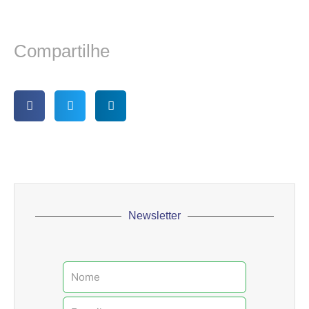
Compartilhe
Newsletter
Nome
E-