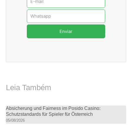
mail
Whatsapp
Enviar
Leia Também
Absicherung und Fairness im Posido Casino:
Schutzstandards für Spieler für Österreich
05/08/2026