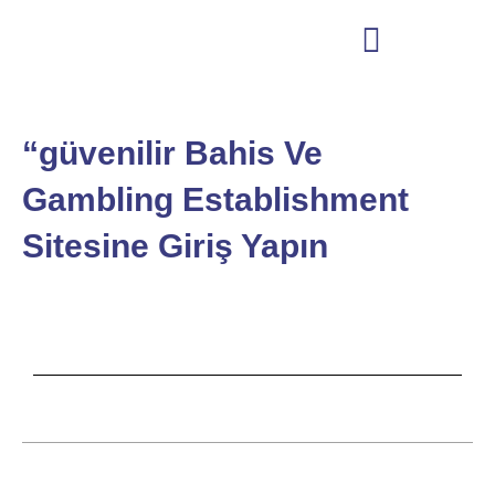
Ir
para
o
conteúdo
“güvenilir Bahis Ve
Gambling Establishment
Sitesine Giriş Yapın