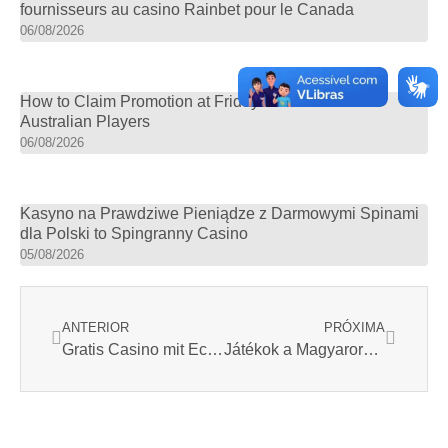
fournisseurs au casino Rainbet pour le Canada
06/08/2026
How to Claim Promotion at Fridayroll Casino for
Australian Players
06/08/2026
Kasyno na Prawdziwe Pieniądze z Darmowymi Spinami
dla Polski to Spingranny Casino
05/08/2026
Anterior
Próxim
ANTERIOR
PRÓXIMA
Gratis Casino mit Echtgeld in Deutschland
Játékok a Magyarországi Kaszinókban