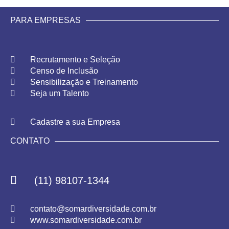
PARA EMPRESAS
Recrutamento e Seleção
Censo de Inclusão
Sensibilização e Treinamento
Seja um Talento
Cadastre a sua Empresa
CONTATO
(11) 98107-1344
contato@somardiversidade.com.br
www.somardiversidade.com.br