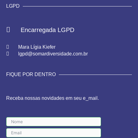
LGPD
Encarregada LGPD
Mara Lígia Kiefer
lgpd@somardiversidade.com.br
FIQUE POR DENTRO
Receba nossas novidades em seu e_mail.