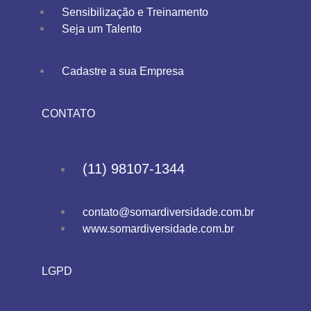
Sensibilização e Treinamento
Seja um Talento
Cadastre a sua Empresa
CONTATO
(11) 98107-1344
contato@somardiversidade.com.br
www.somardiversidade.com.br
LGPD