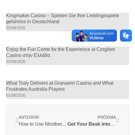
Kingmaker Casino – Spielen Sie Ihre Lieblingsspiele
gefahrlos in Deutschland
02/08/2026
Enjoy the Fun Come for the Experience at Corgibet
Casino στην Ελλάδα
02/08/2026
What Truly Delivers at Granawin Casino and What
Frustrates Australia Players
01/08/2026
Anterior
Próxim
ANTERIOR
PRÓXIMA
How to Use Mostbet Turkish Platform for Online Sports Betting
Get Your Beak into the Action in Chicken Road 3