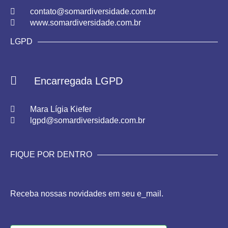
contato@somardiversidade.com.br
www.somardiversidade.com.br
LGPD
Encarregada LGPD
Mara Lígia Kiefer
lgpd@somardiversidade.com.br
FIQUE POR DENTRO
Receba nossas novidades em seu e_mail.