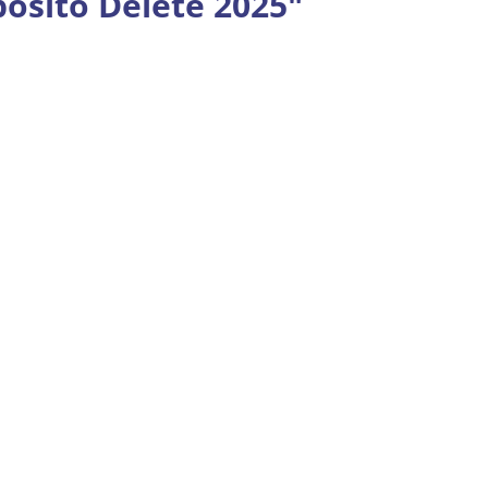
posito Delete 2025″