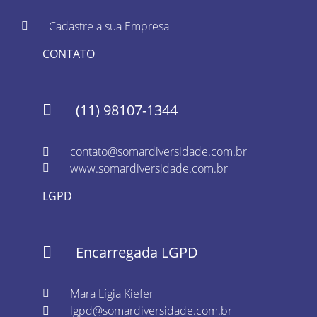
Cadastre a sua Empresa
CONTATO
(11) 98107-1344
contato@somardiversidade.com.br
www.somardiversidade.com.br
LGPD
Encarregada LGPD
Mara Lígia Kiefer
lgpd@somardiversidade.com.br