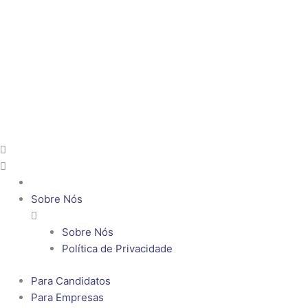
Ir
para
o
conteúdo
Sobre Nós
Sobre Nós
Política de Privacidade
Para Candidatos
Para Empresas