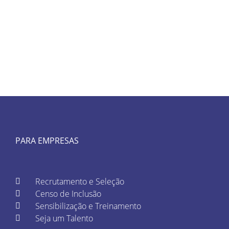
PARA EMPRESAS
Recrutamento e Seleção
Censo de Inclusão
Sensibilização e Treinamento
Seja um Talento