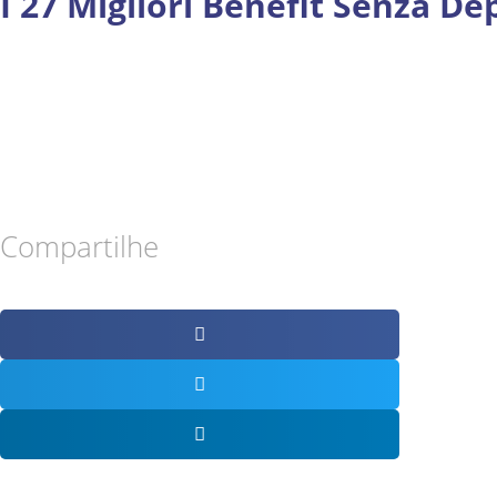
I 27 Migliori Benefit Senza De
Compartilhe