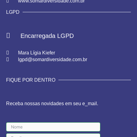
www.somardiversidade.com.br
LGPD
Encarregada LGPD
Mara Lígia Kiefer
lgpd@somardiversidade.com.br
FIQUE POR DENTRO
Receba nossas novidades em seu e_mail.