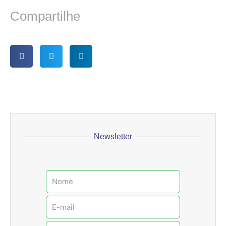
Compartilhe
Newsletter
Nome
E-
mail