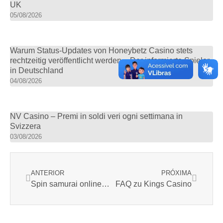
UK
05/08/2026
Warum Status-Updates von Honeybetz Casino stets
rechtzeitig veröffentlicht werden – Der informierte Spieler
in Deutschland
04/08/2026
NV Casino – Premi in soldi veri ogni settimana in
Svizzera
03/08/2026
Anterior
Próxim
ANTERIOR
PRÓXIMA
Spin samurai online casino
FAQ zu Kings Casino