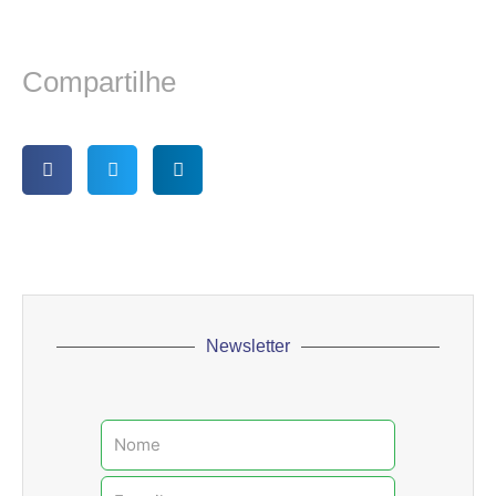
Compartilhe
Newsletter
Nome
E-