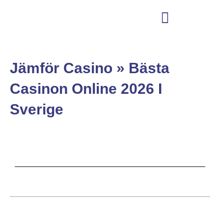
Ir
para
o
conteúdo
Jämför Casino » Bästa
Casinon Online 2026 I
Sverige