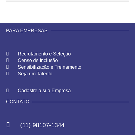
PARA EMPRESAS
Recrutamento e Seleção
Censo de Inclusão
Sensibilização e Treinamento
Seja um Talento
Cadastre a sua Empresa
CONTATO
(11) 98107-1344