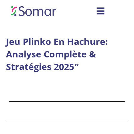
Ir
para
o
conteúdo
Jeu Plinko En Hachure:
Analyse Complète &
Stratégies 2025″