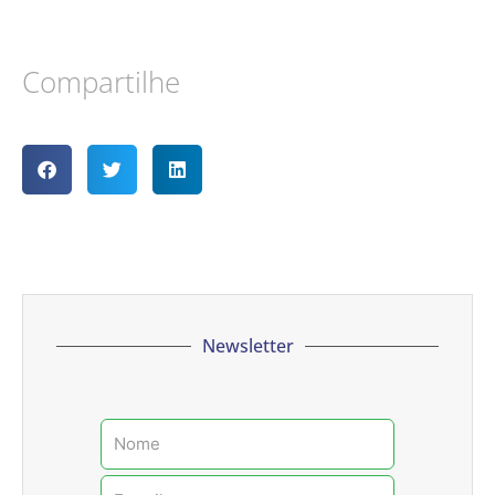
Compartilhe
Newsletter
Nome
E-