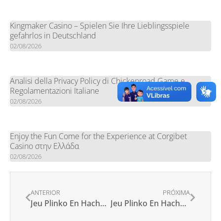
Kingmaker Casino – Spielen Sie Ihre Lieblingsspiele
gefahrlos in Deutschland
02/08/2026
Analisi della Privacy Policy di Chickenroad Game e
Regolamentazioni Italiane
02/08/2026
Enjoy the Fun Come for the Experience at Corgibet
Casino στην Ελλάδα
02/08/2026
Anterior
Próxim
ANTERIOR
PRÓXIMA
Jeu Plinko En Hachure: Analyse Complète & Stratégies 2025″
Jeu Plinko En Hachure: Analyse Complète & Stratégies 2025″