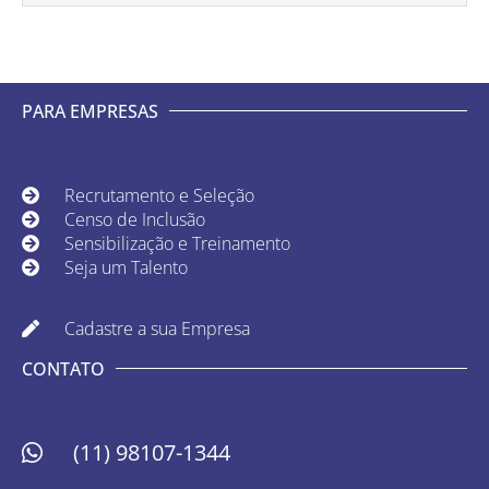
PARA EMPRESAS
Recrutamento e Seleção
Censo de Inclusão
Sensibilização e Treinamento
Seja um Talento
Cadastre a sua Empresa
CONTATO
(11) 98107-1344