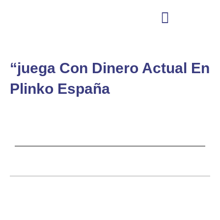
Ir
para
o
conteúdo
“juega Con Dinero Actual En
Plinko España