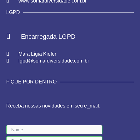
www.somardiversidade.com.br
LGPD
Encarregada LGPD
Mara Lígia Kiefer
lgpd@somardiversidade.com.br
FIQUE POR DENTRO
Receba nossas novidades em seu e_mail.