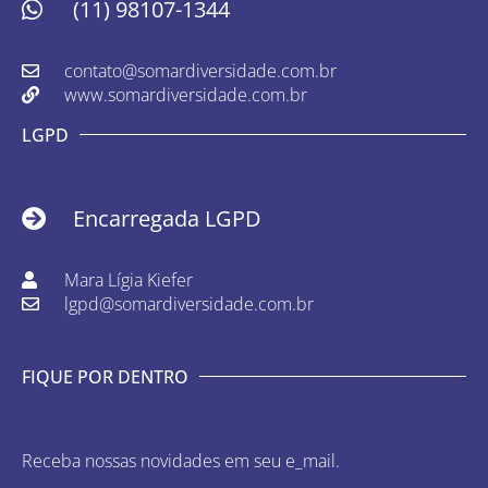
(11) 98107-1344
contato@somardiversidade.com.br
www.somardiversidade.com.br
LGPD
Encarregada LGPD
Mara Lígia Kiefer
lgpd@somardiversidade.com.br
FIQUE POR DENTRO
Receba nossas novidades em seu e_mail.