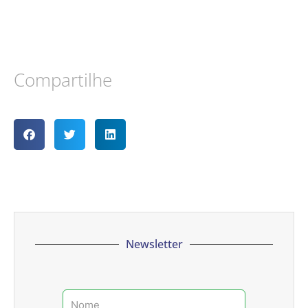
Compartilhe
Newsletter
Nome