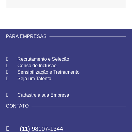
PARA EMPRESAS
Recrutamento e Seleção
Censo de Inclusão
Sensibilização e Treinamento
Seja um Talento
Cadastre a sua Empresa
CONTATO
(11) 98107-1344