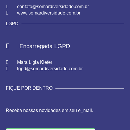
contato@somardiversidade.com.br
www.somardiversidade.com.br
LGPD
Encarregada LGPD
Mara Lígia Kiefer
lgpd@somardiversidade.com.br
FIQUE POR DENTRO
Receba nossas novidades em seu e_mail.