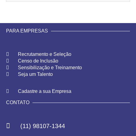
PARA EMPRESAS
Recrutamento e Seleção
Censo de Inclusão
Sensibilização e Treinamento
Seja um Talento
Cadastre a sua Empresa
CONTATO
(11) 98107-1344