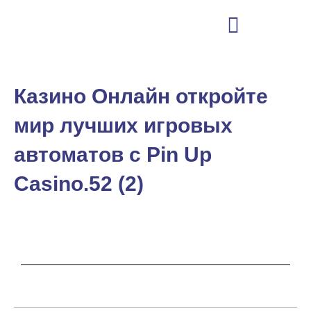
Ir
para
o
conteúdo
Казино Онлайн откройте
мир лучших игровых
автоматов с Pin Up
Casino.52 (2)