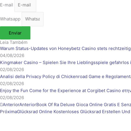
E-mail
Whatsapp
Enviar
Leia Também
Warum Status-Updates von Honeybetz Casino stets rechtzeitig v
04/08/2026
Kingmaker Casino – Spielen Sie Ihre Lieblingsspiele gefahrlos
02/08/2026
Analisi della Privacy Policy di Chickenroad Game e Regolamenta
02/08/2026
Enjoy the Fun Come for the Experience at Corgibet Casino στ
02/08/2026
Anterior
Anterior
Book Of Ra Deluxe Gioca Online Gratis E Sen
Próxima
Glücksrad Online Kostenloses Glücksrad Erstellen Un