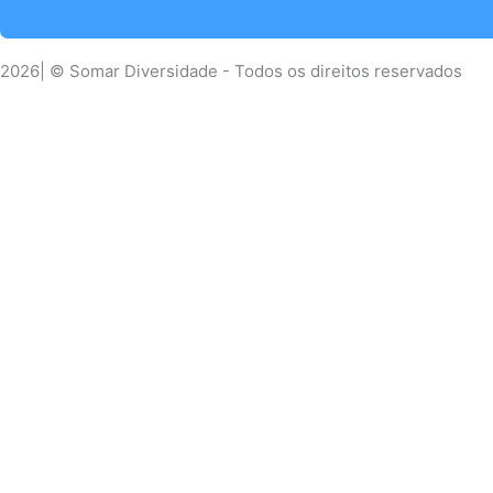
2026| © Somar Diversidade - Todos os direitos reservados