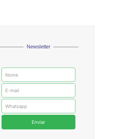
Newsletter
Nome
E-
mail
Whatsapp
Enviar