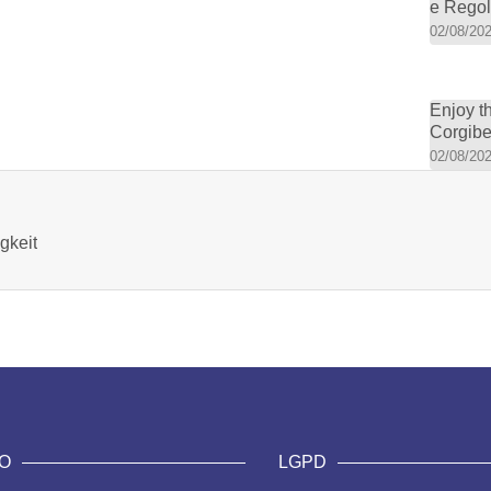
e Regol
02/08/20
Enjoy t
Corgibe
02/08/20
gkeit
O
LGPD