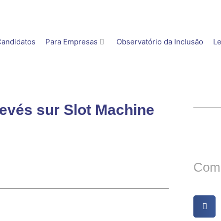
Candidatos
Para Empresas
Observatório da Inclusão
Le
evés sur Slot Machine
Comp