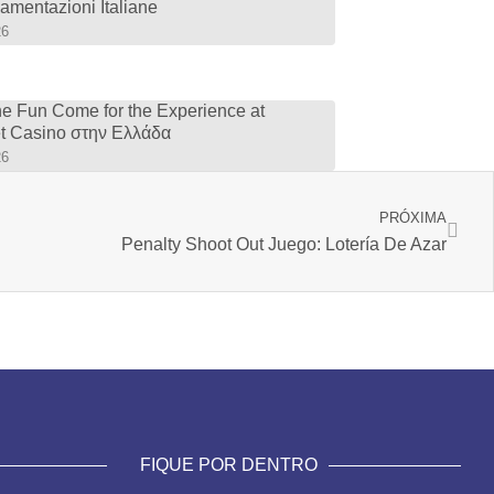
amentazioni Italiane
26
he Fun Come for the Experience at
t Casino στην Ελλάδα
26
Próx
PRÓXIMA
Penalty Shoot Out Juego: Lotería De Azar
FIQUE POR DENTRO