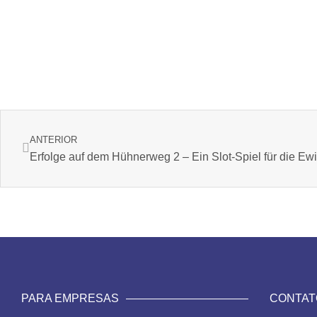
Anterior
ANTERIOR
Erfolge auf dem Hühnerweg 2 – Ein Slot-Spiel für die Ewi
PARA EMPRESAS
CONTAT