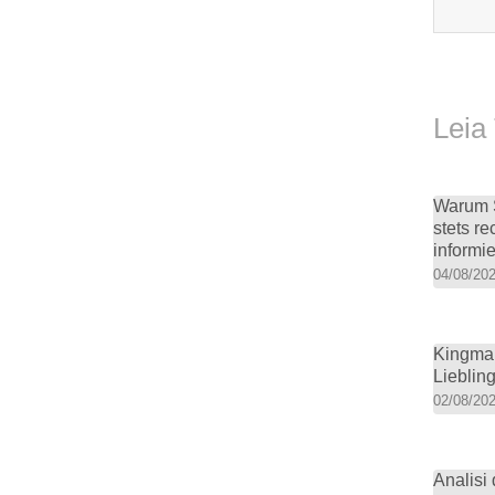
Leia
Warum 
stets re
informi
04/08/20
Kingmak
Lieblin
02/08/20
Analisi