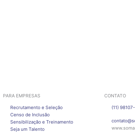
PARA EMPRESAS
CONTATO
Recrutamento e Seleção
(11) 98107
Censo de Inclusão
contato@s
Sensibilização e Treinamento
www.somar
Seja um Talento