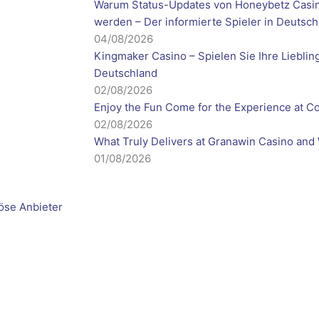
Warum Status-Updates von Honeybetz Casino 
werden – Der informierte Spieler in Deutsch
04/08/2026
Kingmaker Casino – Spielen Sie Ihre Liebling
Deutschland
02/08/2026
Enjoy the Fun Come for the Experience at C
02/08/2026
What Truly Delivers at Granawin Casino and 
01/08/2026
Próximo
öse Anbieter