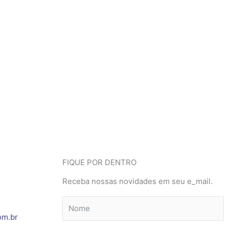
FIQUE POR DENTRO
Receba nossas novidades em seu e_mail.
om.br