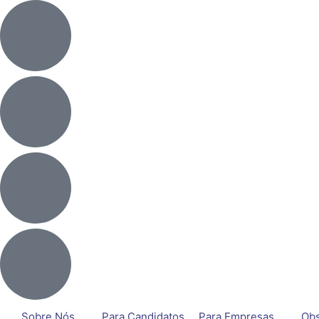
Sobre Nós
Para Candidatos
Para Empresas
Obs