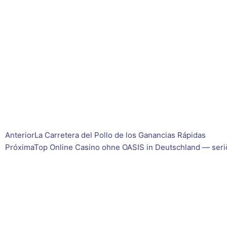
Anterior
Anterior
La Carretera del Pollo de los Ganancias Rápidas
Próxima
Top Online Casino ohne OASIS in Deutschland — seri