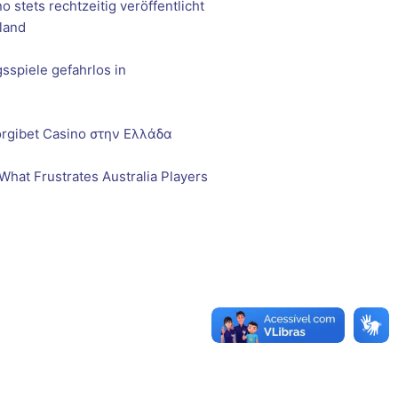
stets rechtzeitig veröffentlicht
land
sspiele gefahrlos in
orgibet Casino στην Ελλάδα
What Frustrates Australia Players