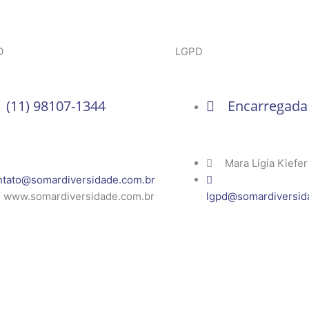
O
LGPD
(11) 98107-1344
Encarregad
Mara Lígia Kiefer
ntato@somardiversidade.com.br
www.somardiversidade.com.br
lgpd@somardiversid