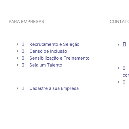
PARA EMPRESAS
CONTAT
Recrutamento e Seleção
Censo de Inclusão
Sensibilização e Treinamento
Seja um Talento
co
Cadastre a sua Empresa