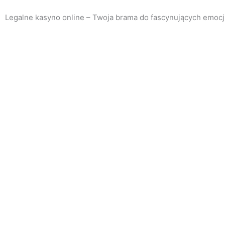
Legalne kasyno online – Twoja brama do fascynujących emocji