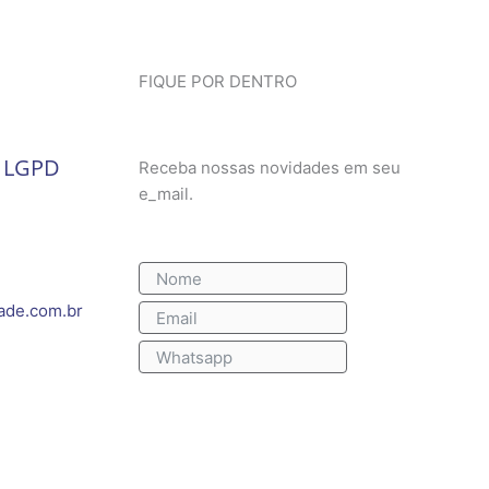
FIQUE POR DENTRO
a LGPD
Receba nossas novidades em seu
e_mail.
ade.com.br
cadastrar-se