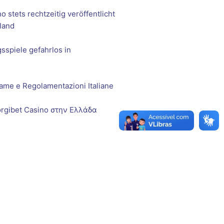
stets rechtzeitig veröffentlicht
land
sspiele gefahrlos in
Game e Regolamentazioni Italiane
orgibet Casino στην Ελλάδα