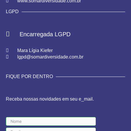
www.somardiversidade.com.br
LGPD
Encarregada LGPD
Mara Lígia Kiefer
lgpd@somardiversidade.com.br
FIQUE POR DENTRO
Receba nossas novidades em seu e_mail.