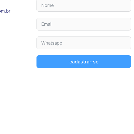
om.br
cadastrar-se