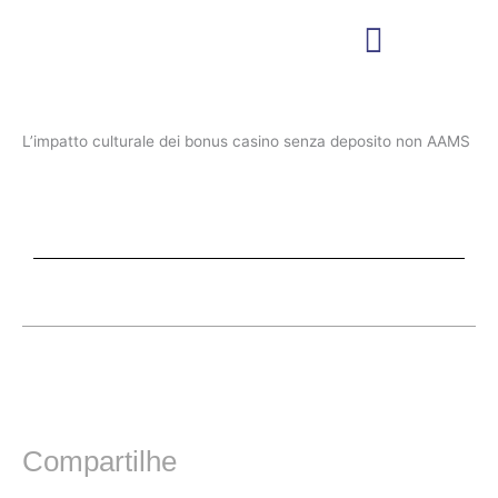
Ir
para
o
conteúdo
L’impatto culturale dei bonus casino senza deposito non AAMS
Compartilhe