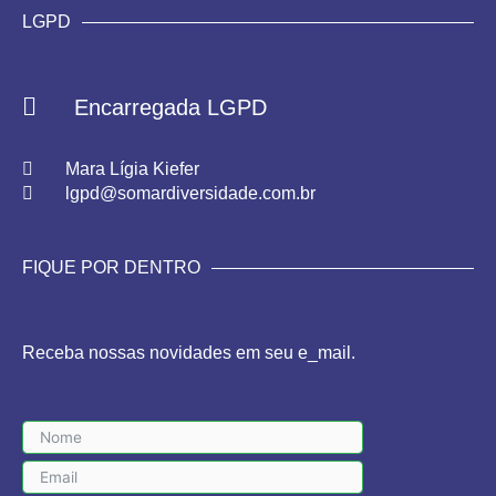
LGPD
Encarregada LGPD
Mara Lígia Kiefer
lgpd@somardiversidade.com.br
FIQUE POR DENTRO
Receba nossas novidades em seu e_mail.