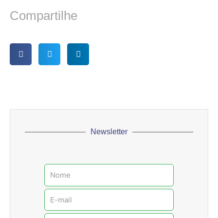
Compartilhe
Newsletter
Nome
E-
mail