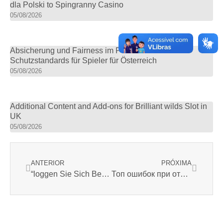
dla Polski to Spingranny Casino
05/08/2026
Absicherung und Fairness im Posido Casino:
Schutzstandards für Spieler für Österreich
05/08/2026
Additional Content and Add-ons for Brilliant wilds Slot in
UK
05/08/2026
Anterior
Próxim
ANTERIOR
PRÓXIMA
“loggen Sie Sich Bei Der Offiziellen Seite Ein
Топ ошибок при отыгрывании бонусов в казино Pinco