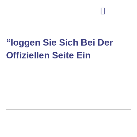
Ir
para
o
conteúdo
“loggen Sie Sich Bei Der
Offiziellen Seite Ein