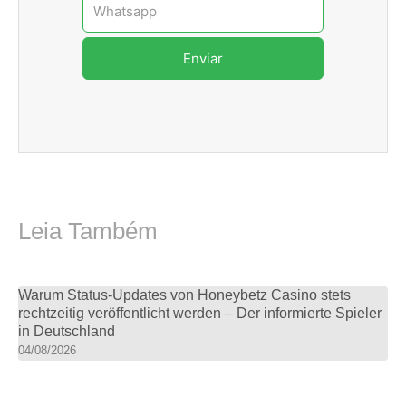
Whatsapp
Enviar
Leia Também
Warum Status-Updates von Honeybetz Casino stets
rechtzeitig veröffentlicht werden – Der informierte Spieler
in Deutschland
04/08/2026