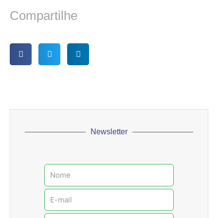
Compartilhe
Newsletter
Nome
E-
mail