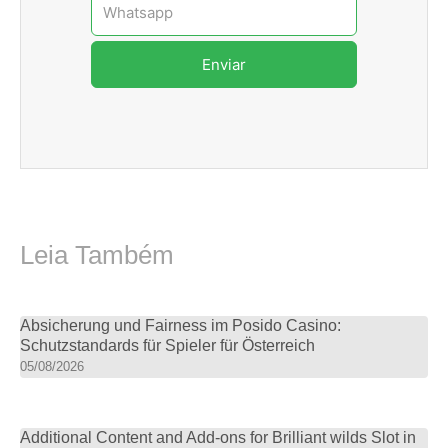
Whatsapp
Enviar
Leia Também
Absicherung und Fairness im Posido Casino:
Schutzstandards für Spieler für Österreich
05/08/2026
Additional Content and Add-ons for Brilliant wilds Slot in