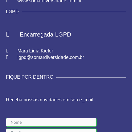
www.somardiversidade.com.br
LGPD
Encarregada LGPD
Mara Lígia Kiefer
lgpd@somardiversidade.com.br
FIQUE POR DENTRO
Receba nossas novidades em seu e_mail.