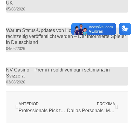
UK
05/08/2026
Warum Status-Updates von Honeybetz Casino stets
rechtzeitig veröffentlicht werden – Der informierte Spieler
in Deutschland
04/08/2026
NV Casino – Premi in soldi veri ogni settimana in
Svizzera
03/08/2026
Anterior
Próxim
ANTERIOR
PRÓXIMA
Professionals Pick the 9 Best relationship Apps & websites in Calgary in 2023
Dallas Personals: Most Readily Useful Locations for Fascinating Agreements