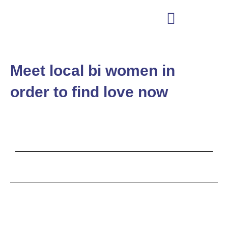
Ir
para
o
conteúdo
Meet local bi women in
order to find love now