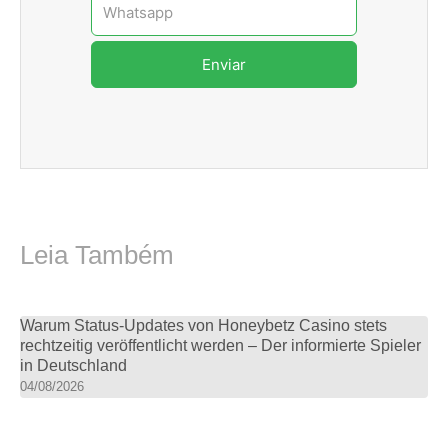
Whatsapp
Enviar
Leia Também
Warum Status-Updates von Honeybetz Casino stets
rechtzeitig veröffentlicht werden – Der informierte Spieler
in Deutschland
04/08/2026