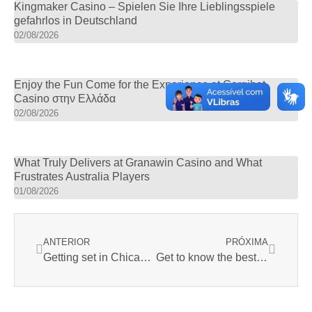
Kingmaker Casino – Spielen Sie Ihre Lieblingsspiele
gefahrlos in Deutschland
02/08/2026
Enjoy the Fun Come for the Experience at Corgibet
Casino στην Ελλάδα
02/08/2026
What Truly Delivers at Granawin Casino and What
Frustrates Australia Players
01/08/2026
Anterior
Próxim
ANTERIOR
PRÓXIMA
Getting set in Chicago – Locations to get and Date women
Get to know the best dating sites to hook up