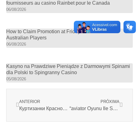
fournisseurs au casino Rainbet pour le Canada
06/08/2026
How to Claim Promotion at Fridayroll Casino for
Australian Players
06/08/2026
Kasyno na Prawdziwe Pieniądze z Darmowymi Spinami
dla Polski to Spingranny Casino
05/08/2026
Anterior
Próxim
ANTERIOR
PRÓXIMA
Куртизанки Краснодара: Погружение в мир интим-услуг и искусство удовольствия
“aviator Oyunu Ile Saniyeler Içinde Büyük Kazançlar”