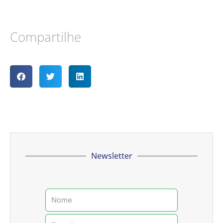
Compartilhe
Newsletter
Nome
E-