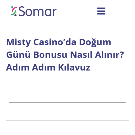
Ir
para
o
conteúdo
Misty Casino’da Doğum
Günü Bonusu Nasıl Alınır?
Adım Adım Kılavuz