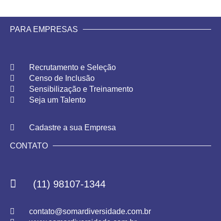
PARA EMPRESAS
Recrutamento e Seleção
Censo de Inclusão
Sensibilização e Treinamento
Seja um Talento
Cadastre a sua Empresa
CONTATO
(11) 98107-1344
contato@somardiversidade.com.br