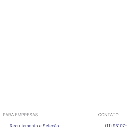
PARA EMPRESAS
CONTATO
Recrutamento e Seleção
(11) 98107