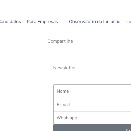
Candidatos
Para Empresas
Observatório da Inclusão
Le
Compartilhe
Newsletter
Nome
E-
mail
Whatsapp