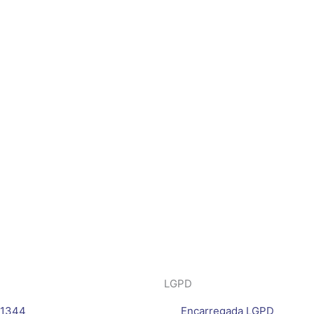
LGPD
-1344
Encarregada LGPD