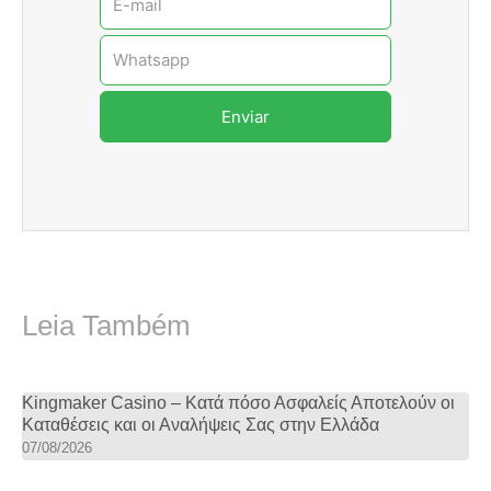
mail
Whatsapp
Enviar
Leia Também
Kingmaker Casino – Κατά πόσο Ασφαλείς Αποτελούν οι
Καταθέσεις και οι Αναλήψεις Σας στην Ελλάδα
07/08/2026