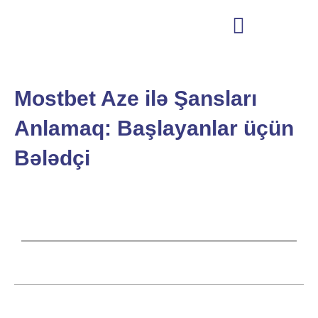
Ir
para
o
conteúdo
Mostbet Aze ilə Şansları
Anlamaq: Başlayanlar üçün
Bələdçi