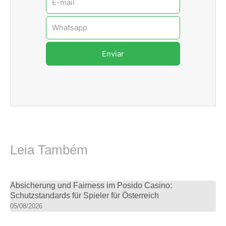
mail
Whatsapp
Enviar
Leia Também
Absicherung und Fairness im Posido Casino:
Schutzstandards für Spieler für Österreich
05/08/2026