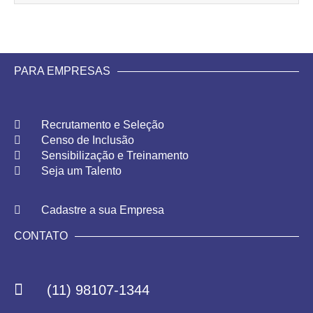
PARA EMPRESAS
Recrutamento e Seleção
Censo de Inclusão
Sensibilização e Treinamento
Seja um Talento
Cadastre a sua Empresa
CONTATO
(11) 98107-1344