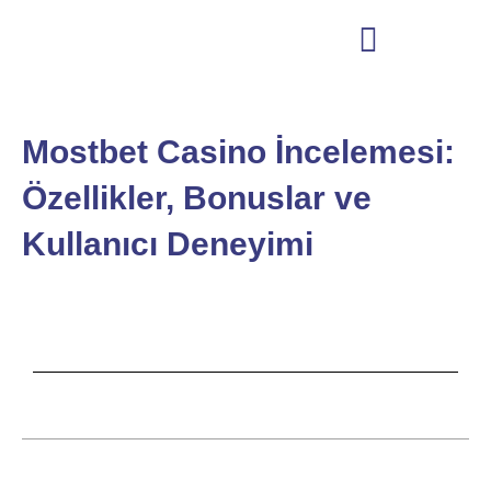
Ir
para
o
conteúdo
Mostbet Casino İncelemesi:
Özellikler, Bonuslar ve
Kullanıcı Deneyimi