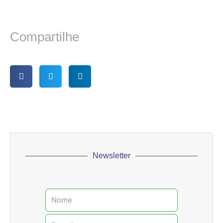
Compartilhe
Newsletter
Nome
E-