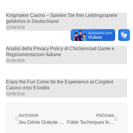
Kingmaker Casino – Spielen Sie Ihre Lieblingsspiele
gefahrlos in Deutschland
02/08/2026
Analisi della Privacy Policy di Chickenroad Game e
Regolamentazioni Italiane
02/08/2026
Enjoy the Fun Come for the Experience at Corgibet
Casino στην Ελλάδα
02/08/2026
Anterior
Próxim
ANTERIOR
PRÓXIMA
Jeu Démo Gratuite Bonus Slot Machine De 1000+
Yükle Techniques for Creating Pin Up Art in Azerbaijan