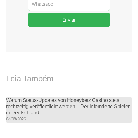
Whatsapp
Enviar
Leia Também
Warum Status-Updates von Honeybetz Casino stets
rechtzeitig veröffentlicht werden – Der informierte Spieler
in Deutschland
04/08/2026