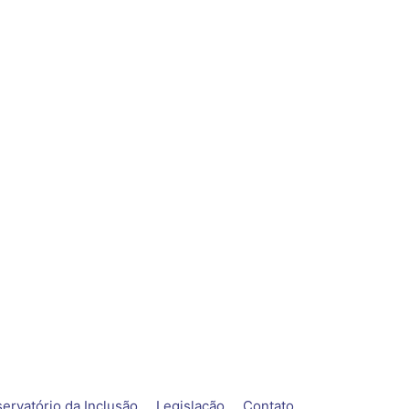
ervatório da Inclusão
Legislação
Contato