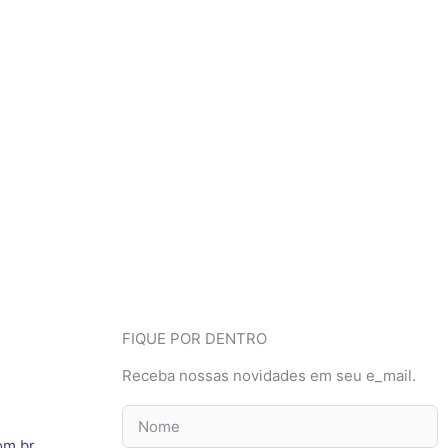
FIQUE POR DENTRO
Receba nossas novidades em seu e_mail.
om.br