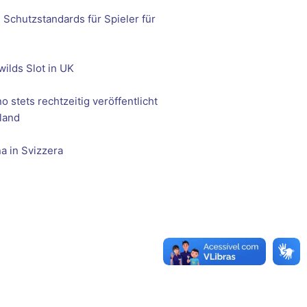
Schutzstandards für Spieler für
wilds Slot in UK
stets rechtzeitig veröffentlicht
land
na in Svizzera