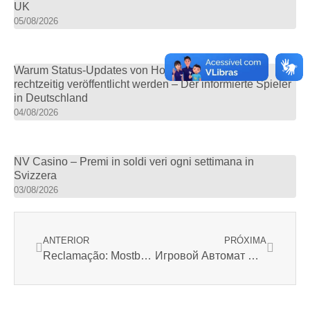
UK
05/08/2026
Warum Status-Updates von Honeybetz Casino stets
rechtzeitig veröffentlicht werden – Der informierte Spieler
in Deutschland
04/08/2026
NV Casino – Premi in soldi veri ogni settimana in
Svizzera
03/08/2026
Anterior
Próxim
ANTERIOR
PRÓXIMA
Reclamação: Mostbet Não Consigo Afiliarse Na Plataforma Há 3 Dias!!! Inadmissível!”
Игровой Автомат Midas Golden Touch Thunderkick Х10100, Rtp 96, 1% Page Inspirar”