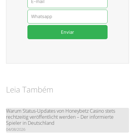
mail
Whatsapp
Enviar
Leia Também
Warum Status-Updates von Honeybetz Casino stets
rechtzeitig veröffentlicht werden – Der informierte
Spieler in Deutschland
04/08/2026