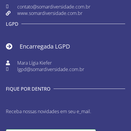
contato@somardiversidade.com.br
www.somardiversidade.com.br
LGPD
Encarregada LGPD
Mara Lígia Kiefer
lgpd@somardiversidade.com.br
FIQUE POR DENTRO
Receba nossas novidades em seu e_mail.