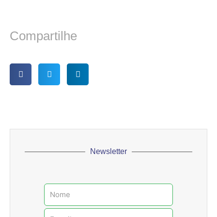
Compartilhe
Newsletter
Nome
E-