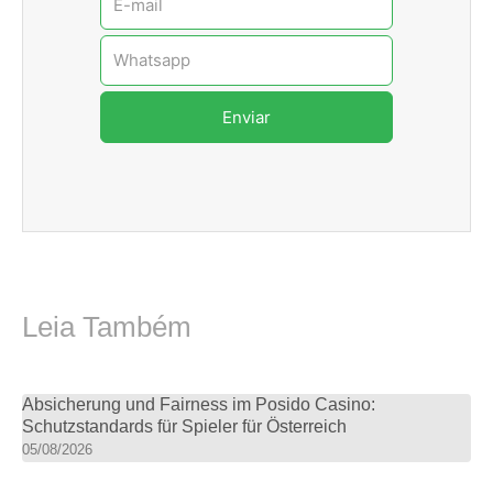
mail
Whatsapp
Enviar
Leia Também
Absicherung und Fairness im Posido Casino:
Schutzstandards für Spieler für Österreich
05/08/2026