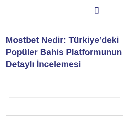
Ir
para
o
conteúdo
Mostbet Nedir: Türkiye’deki
Popüler Bahis Platformunun
Detaylı İncelemesi