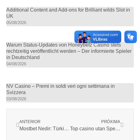
Additional Content and Add-ons for Brilliant wilds Slot in
UK
05/08/2026
Warum Status-Updates von Honeybetz Casino stets
rechtzeitig veröffentlicht werden – Der informierte Spieler
in Deutschland
04/08/2026
NV Casino – Premi in soldi veri ogni settimana in
Svizzera
03/08/2026
Anterior
Próxim
ANTERIOR
PRÓXIMA
Mostbet Nedir: Türkiye’deki Popüler Bahis Platformunun Detaylı İncelemesi
Top casino utan Spelpaus — snabba uttag