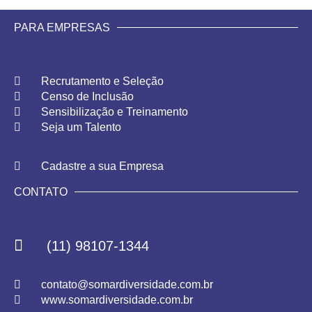
PARA EMPRESAS
Recrutamento e Seleção
Censo de Inclusão
Sensibilização e Treinamento
Seja um Talento
Cadastre a sua Empresa
CONTATO
(11) 98107-1344
contato@somardiversidade.com.br
www.somardiversidade.com.br