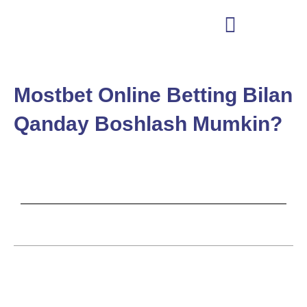
Ir
para
o
conteúdo
Mostbet Online Betting Bilan
Qanday Boshlash Mumkin?