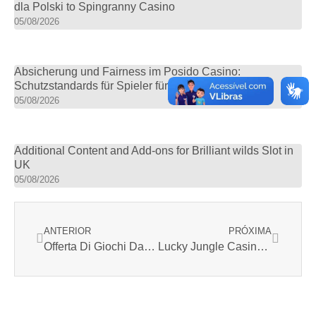
dla Polski to Spingranny Casino
05/08/2026
Absicherung und Fairness im Posido Casino:
Schutzstandards für Spieler für Österreich
05/08/2026
Additional Content and Add-ons for Brilliant wilds Slot in
UK
05/08/2026
Anterior
Próxim
ANTERIOR
PRÓXIMA
Offerta Di Giochi Da Casinò
Lucky Jungle Casino Recension Få Upp Till 7000 Free Moves Bonus