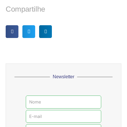
Compartilhe
Newsletter
Nome
E-
mail