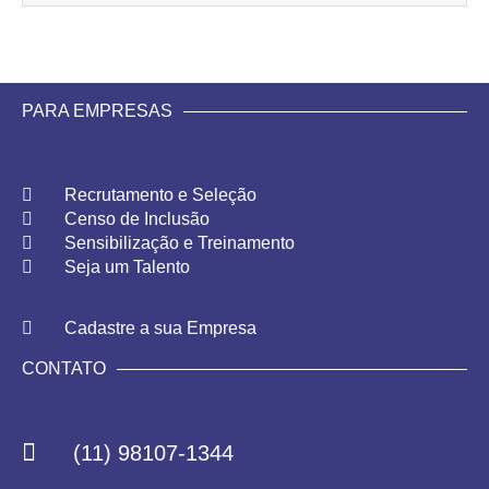
PARA EMPRESAS
Recrutamento e Seleção
Censo de Inclusão
Sensibilização e Treinamento
Seja um Talento
Cadastre a sua Empresa
CONTATO
(11) 98107-1344