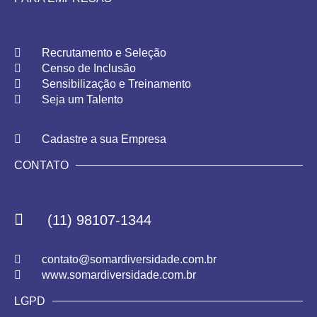
Recrutamento e Seleção
Censo de Inclusão
Sensibilização e Treinamento
Seja um Talento
Cadastre a sua Empresa
CONTATO
(11) 98107-1344
contato@somardiversidade.com.br
www.somardiversidade.com.br
LGPD