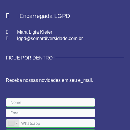
Encarregada LGPD
Mara Lígia Kiefer
lgpd@somardiversidade.com.br
FIQUE POR DENTRO
Receba nossas novidades em seu e_mail.