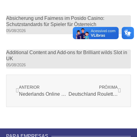
Absicherung und Fairness im Posido Casino:
Schutzstandards für Spieler für Österreich
05/08/2026
Additional Content and Add-ons for Brilliant wilds Slot in
UK
05/08/2026
Anterior
Próxim
ANTERIOR
PRÓXIMA
Nederlands Online Casino Speeltuin Social Spelletjes
Deutschland Roulette Online Casino Spilen
PARA EMPRESAS