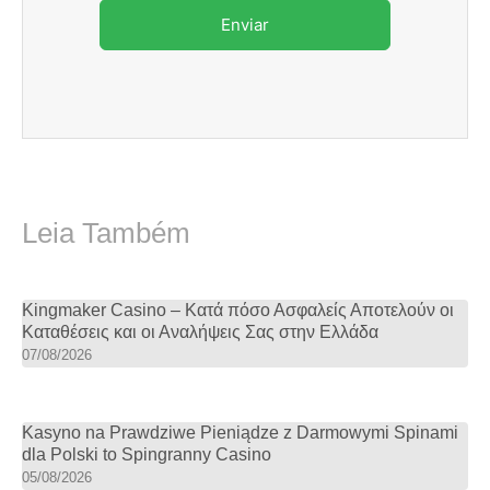
Enviar
Leia Também
Kingmaker Casino – Κατά πόσο Ασφαλείς Αποτελούν οι
Καταθέσεις και οι Αναλήψεις Σας στην Ελλάδα
07/08/2026
Kasyno na Prawdziwe Pieniądze z Darmowymi Spinami
dla Polski to Spingranny Casino
05/08/2026